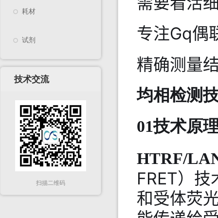
需要看活细
耗材
专注Gq偶
试剂
精确测量结
技术交流
均相检测技术
01技术原
HTRF/LA
FRET）
扫描二维码
和受体荧