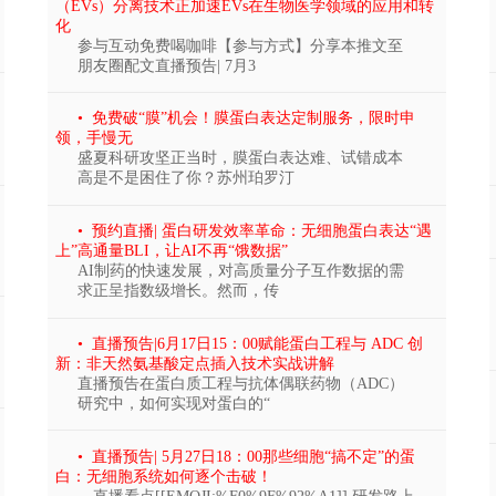
（EVs）分离技术正加速EVs在生物医学领域的应用和转
化
参与互动免费喝咖啡【参与方式】分享本推文至
朋友圈配文直播预告| 7月3
• 免费破“膜”机会！膜蛋白表达定制服务，限时申
领，手慢无
盛夏科研攻坚正当时，膜蛋白表达难、试错成本
高是不是困住了你？苏州珀罗汀
• 预约直播| 蛋白研发效率革命：无细胞蛋白表达“遇
上”高通量BLI，让AI不再“饿数据”
AI制药的快速发展，对高质量分子互作数据的需
求正呈指数级增长。然而，传
• 直播预告|6月17日15：00赋能蛋白工程与 ADC 创
新：非天然氨基酸定点插入技术实战讲解
直播预告在蛋白质工程与抗体偶联药物（ADC）
研究中，如何实现对蛋白的“
• 直播预告| 5月27日18：00那些细胞“搞不定”的蛋
白：无细胞系统如何逐个击破！