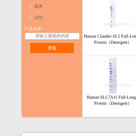
服务
试剂
产品名称：
Human Claudin-18.2 Full-Len
Protein（Detergent）
Human SLC7A11 Full-Leng
Protein（Detergent）