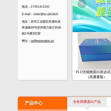

电话：17351412161
E-mail：order@sz-pld.tech
地址：苏州工业园区胜浦街道
界浦路69号苏州维力医疗科创
园1号楼302室
网址：
cellfreeprotein.cn
PLD无细胞蛋白表达试
（高通量版）
全长跨膜蛋白产品
产品中心