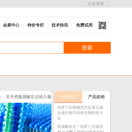
企业登录
会展中心
特价专栏
技术快讯
免费试用
务
非天然氨基酸定点插入服
公司动态
产品促销
珀罗汀生物邀您共赴第五届
务
合成生物与绿色生物制造大
会
加速酶迭代！珀罗汀生物亮
相2026酶工程前沿技术与创