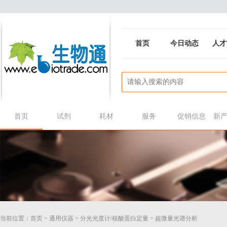
首页
今日动态
人才
首页
试剂
耗材
服务
促销信息
新
当前位置：
首页
>
通用仪器
>
分光光度计/核酸蛋白定量
>
超微量光谱分析