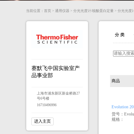
当前位置：
首页
>
通用仪器
>
分光光度计/核酸蛋白定量
>
分光光度
分 类
赛默飞中国实验室产
品事业部
商品
上海市浦东新区新金桥路27
号6号楼
16710496996
Evolutio
货号：Evoluti
规格：
进入主页