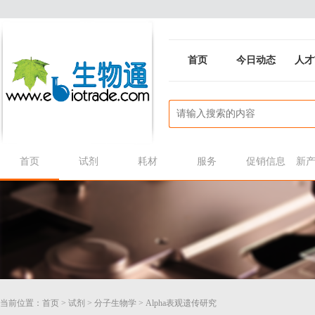
首页
今日动态
人才
首页
试剂
耗材
服务
促销信息
新
当前位置：
首页
>
试剂
>
分子生物学
>
Alpha表观遗传研究