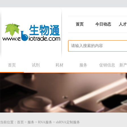
首页
今日动态
人才
首页
试剂
耗材
服务
促销信息
新
当前位置：
首页
>
服务
>
RNA服务
>
shRNA定制服务