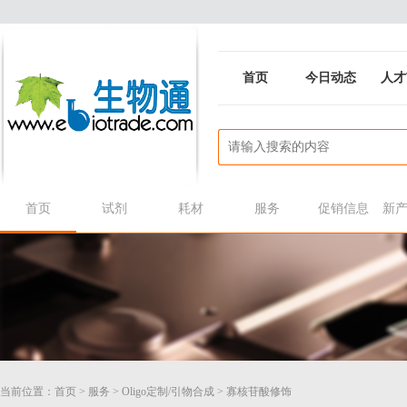
首页
今日动态
人才
首页
试剂
耗材
服务
促销信息
新
当前位置：
首页
>
服务
>
Oligo定制/引物合成
>
寡核苷酸修饰