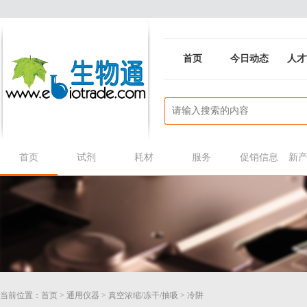
首页
今日动态
人才
首页
试剂
耗材
服务
促销信息
新
当前位置：
首页
>
通用仪器
>
真空浓缩/冻干/抽吸
>
冷阱