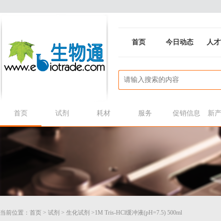
首页
今日动态
人才
首页
试剂
耗材
服务
促销信息
新
当前位置：
首页
>
试剂
>
生化试剂
>1M Tris-HCl缓冲液(pH=7.5) 500ml