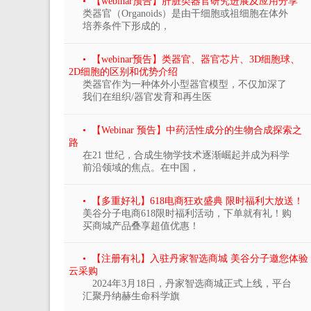
• 【webinar预告】肝脏类器官研究进展及应用分享
类器官（Organoids）是由干细胞或祖细胞在体外
培养条件下形成的，
• 【webinar预告】类器官、器官芯片、3D细胞球、
2D细胞的区别和优势介绍
类器官作为一种体外小型器官模型，不仅加深了
我们在组织/器官发育和再生医
• 【Webinar 预告】中药活性成分的生物合成探索之
路
在21 世纪，合成生物学技术逐渐崛起并成为科学
前沿领域的焦点。在中国，
• 【多重好礼】618电商狂欢盛典 限时福利大放送！
美谷分子电商618限时福利活动，下单就有礼！购
买商城产品叠享超值优惠！
• 【注册有礼】入驻丹家智选商城 美谷分子邀您体验
云采购
2024年3月18日，丹家智选商城正式上线，平台
汇聚丹纳赫生命科学旗