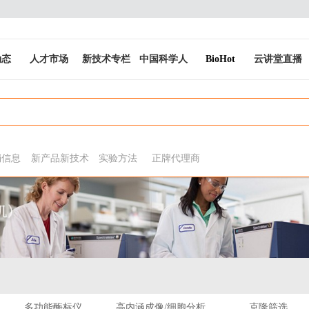
动态
人才市场
新技术专栏
中国科学人
BioHot
云讲堂直播
销信息
新产品新技术
实验方法
正牌代理商
多功能酶标仪
高内涵成像/细胞分析
克隆筛选