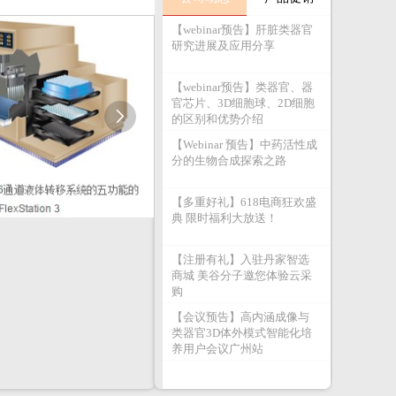
【webinar预告】肝脏类器官
研究进展及应用分享
【webinar预告】类器官、器
官芯片、3D细胞球、2D细胞

的区别和优势介绍
【Webinar 预告】中药活性成
分的生物合成探索之路
【多重好礼】618电商狂欢盛
典 限时福利大放送！
【注册有礼】入驻丹家智选
商城 美谷分子邀您体验云采
购
【会议预告】高内涵成像与
类器官3D体外模式智能化培
养用户会议广州站