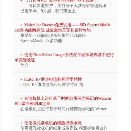
• 【订购有礼】美谷分子电商产品上线啦！
各位新老客户，美谷分子入驻丹家智选商城
已近半年。9月起，我们隆重上
• Molecular Devices免费试用——MD SpectraMax®
i3x多功能酶标仪,诚挚邀您见证其超群性能
享受新一代酶标仪所带来的非凡体验，
SpectraMax® i3x多功能
• 使用CloneSelect Imager系统在半固体培养基中进行
单克隆验证
简介
• hERG K+通道电流和药理学特性
hERG K+通道电流和药理学特性 简
• 在读板机上进行基于时间分辨荧光标记的Western
Blot蛋白检测和定量
在读板机上进行基于时间分辨荧光标记的 Wester
• 使用微孔读板机的细胞成像系统
使用微孔读板机的细胞成像系统 检测标签蛋白的