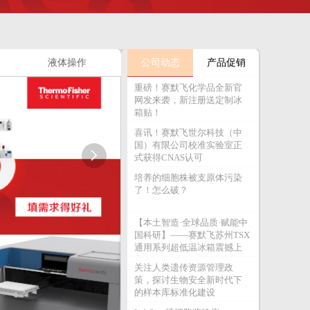
液体操作
公司动态
产品促销
重磅！赛默飞化学品全新官
网发来袭，新注册送定制冰
箱贴！
喜讯！赛默飞世尔科技（中
国）有限公司校准实验室正

式获得CNAS认可
培养的细胞株被支原体污染
了！怎么破？
【本土智造·全球品质·赋能中
国科研】——赛默飞苏州TSX
通用系列超低温冰箱震撼上
市！
关注人类遗传资源管理政
策，探讨生物安全新时代下
的样本库标准化建设