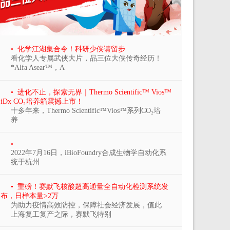
• 化学江湖集合令！科研少侠请留步
看化学人专属武侠大片，品三位大侠传奇经历！
*Alfa Asear™，A
• 进化不止，探索无界｜Thermo Scientific™ Vios™
iDx CO₂培养箱震撼上市！
十多年来，Thermo Scientific™Vios™系列CO₂培
养
•
2022年7月16日，iBioFoundry合成生物学自动化系
统于杭州
• 重磅！赛默飞核酸超高通量全自动化检测系统发
布，日样本量>2万
为助力疫情高效防控，保障社会经济发展，值此
上海复工复产之际，赛默飞特别