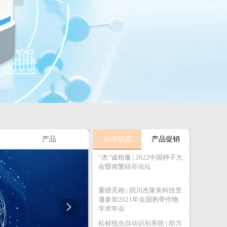
产品
公司动态
产品促销
“杰”诚相邀 | 2022中国种子大
会暨南繁硅谷论坛
重磅亮相 | 四川杰莱美科技受
邀参加2021年全国热带作物

学术年会
松材线虫自动识别系统 | 助力