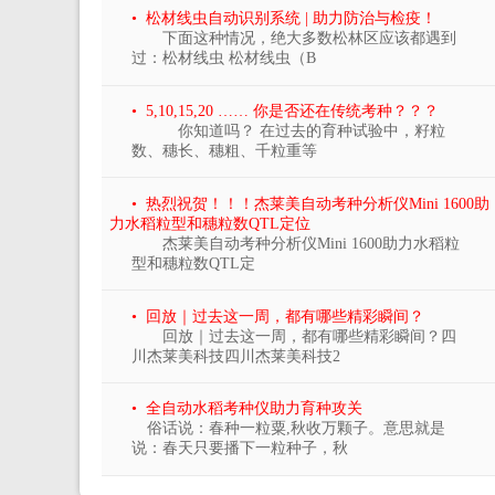
• 松材线虫自动识别系统 | 助力防治与检疫！
下面这种情况，绝大多数松林区应该都遇到
过：松材线虫 松材线虫（B
• 5,10,15,20 …… 你是否还在传统考种？？？
你知道吗？ 在过去的育种试验中，籽粒
数、穗长、穗粗、千粒重等
• 热烈祝贺！！！杰莱美自动考种分析仪Mini 1600助
力水稻粒型和穗粒数QTL定位
杰莱美自动考种分析仪Mini 1600助力水稻粒
型和穗粒数QTL定
• 回放｜过去这一周，都有哪些精彩瞬间？
回放｜过去这一周，都有哪些精彩瞬间？四
川杰莱美科技四川杰莱美科技2
• 全自动水稻考种仪助力育种攻关
俗话说：春种一粒粟,秋收万颗子。意思就是
说：春天只要播下一粒种子，秋