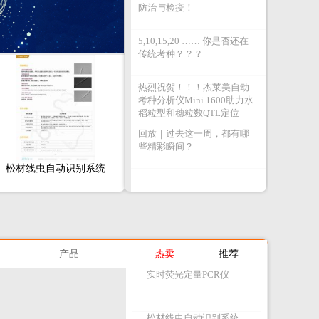
防治与检疫！
5,10,15,20 …… 你是否还在
传统考种？？？
热烈祝贺！！！杰莱美自动
考种分析仪Mini 1600助力水
稻粒型和穗粒数QTL定位
回放｜过去这一周，都有哪
些精彩瞬间？
松材线虫自动识别系统
产品
热卖
推荐
实时荧光定量PCR仪
松材线虫自动识别系统