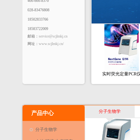
400-600-8370
028-83476808
18502833766
18583722009
邮箱：
service@scjlmkj.cn
网址：
www.scjlmkj.cn/
实时荧光定量PCR
分子生物学
产品中心
分子生物学