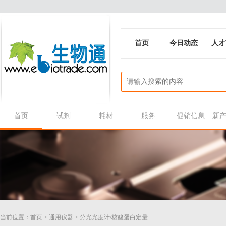
首页
今日动态
人才
首页
试剂
耗材
服务
促销信息
新
当前位置：
首页
>
通用仪器
>
分光光度计/核酸蛋白定量