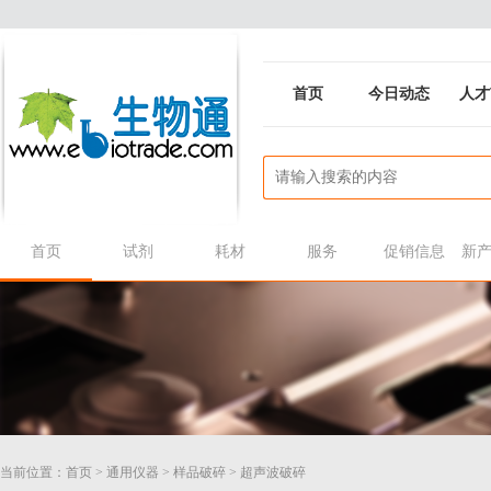
首页
今日动态
人才
首页
试剂
耗材
服务
促销信息
新
当前位置：
首页
>
通用仪器
>
样品破碎
>
超声波破碎