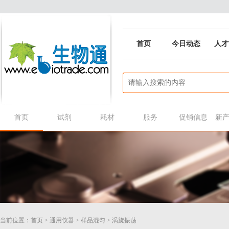
首页
今日动态
人才
首页
试剂
耗材
服务
促销信息
新
当前位置：
首页
>
通用仪器
>
样品混匀
>
涡旋振荡