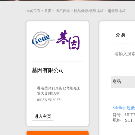
当前位置：
首页
>
通用仪器
>
样品储存/低温冰箱
>
超低温冰箱
分 类
基因有限公司
商品
香港柴湾利众街12号蚬壳工
业大厦8楼A室
00852-25159371
Stirling
货号：ULT25
进入主页
规格：SET