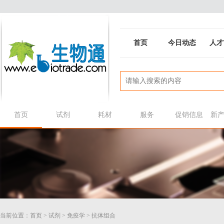
首页
今日动态
人才
首页
试剂
耗材
服务
促销信息
新
当前位置：
首页
>
试剂
>
免疫学
>
抗体组合