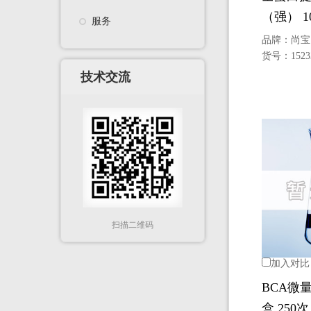
（强） 1
服务
品牌：
尚宝
货号：
1523
技术交流
扫描二维码
加入对比
BCA微
盒 250次