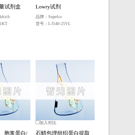
定量试剂盒
Lowry试剂
drich
品牌：
Supelco
1KT
货号：
L3540-25VL
加入对比
、胞浆蛋白/
石蜡包埋组织蛋白提取