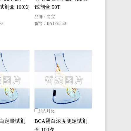
剂盒 100次
试剂盒 50T
品牌：
尚宝
00
货号：
BA1793.50
加入对比
蛋白定量试剂
BCA蛋白浓度测定试剂
盒 100次