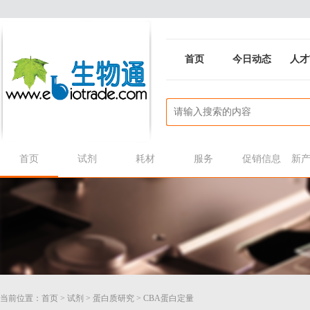
首页
今日动态
人才
首页
试剂
耗材
服务
促销信息
新
当前位置：
首页
>
试剂
>
蛋白质研究
>
CBA蛋白定量