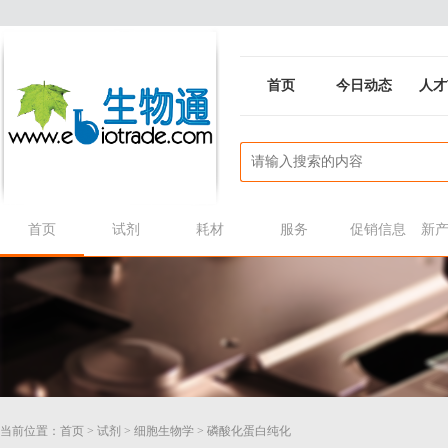
首页
今日动态
人才
首页
试剂
耗材
服务
促销信息
新
当前位置：
首页
>
试剂
>
细胞生物学
>
磷酸化蛋白纯化