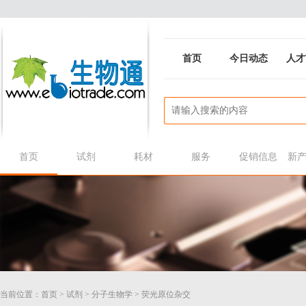
首页
今日动态
人才
首页
试剂
耗材
服务
促销信息
新
当前位置：
首页
>
试剂
>
分子生物学
>
荧光原位杂交