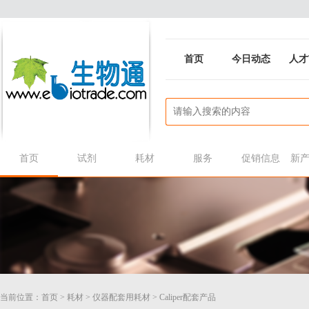
首页
今日动态
人才
首页
试剂
耗材
服务
促销信息
新
当前位置：
首页
>
耗材
>
仪器配套用耗材
>
Caliper配套产品