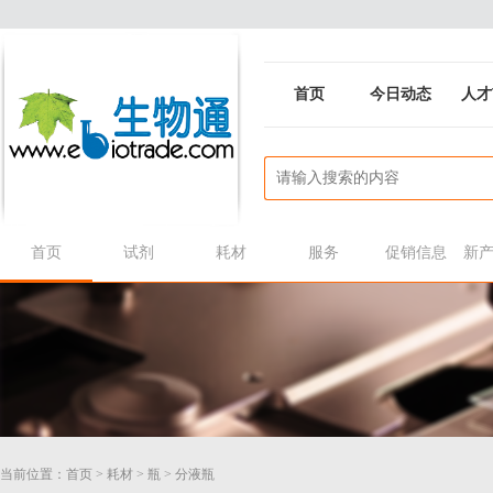
首页
今日动态
人才
首页
试剂
耗材
服务
促销信息
新
当前位置：
首页
>
耗材
>
瓶
>
分液瓶