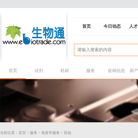
首页
今日动态
人才
首页
试剂
耗材
服务
促销信息
新
当前位置：
首页
>
服务
>
免疫学服务
>
其他