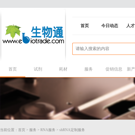
首页
今日动态
人才
首页
试剂
耗材
服务
促销信息
新
当前位置：
首页
>
服务
>
RNA服务
>
shRNA定制服务