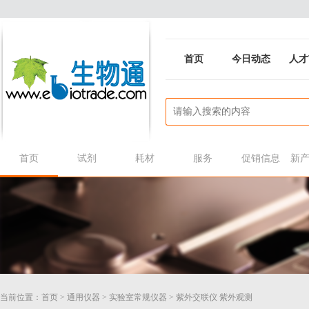
首页
今日动态
人才
首页
试剂
耗材
服务
促销信息
新
当前位置：
首页
>
通用仪器
>
实验室常规仪器
>
紫外交联仪 紫外观测