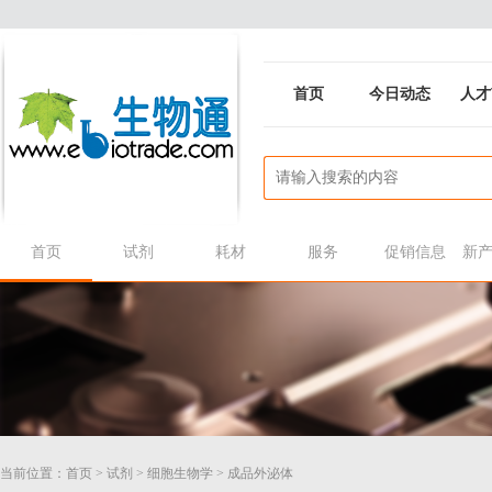
首页
今日动态
人才
首页
试剂
耗材
服务
促销信息
新
当前位置：
首页
>
试剂
>
细胞生物学
>
成品外泌体