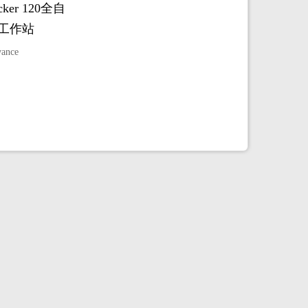
cker 120全自
工作站
vance