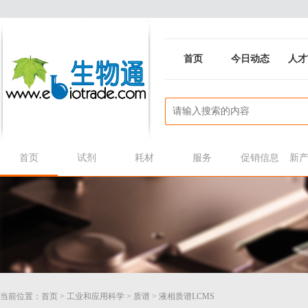
首页
今日动态
人才
首页
试剂
耗材
服务
促销信息
新
当前位置：
首页
>
工业和应用科学
>
质谱
>
液相质谱LCMS