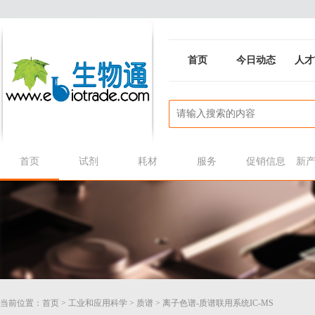
首页
今日动态
人才
首页
试剂
耗材
服务
促销信息
新
当前位置：
首页
>
工业和应用科学
>
质谱
>
离子色谱-质谱联用系统IC-MS