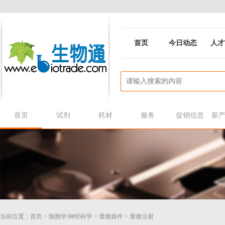
首页
今日动态
人才
首页
试剂
耗材
服务
促销信息
新
当前位置：
首页
>
细胞学/神经科学
>
显微操作
>
显微注射