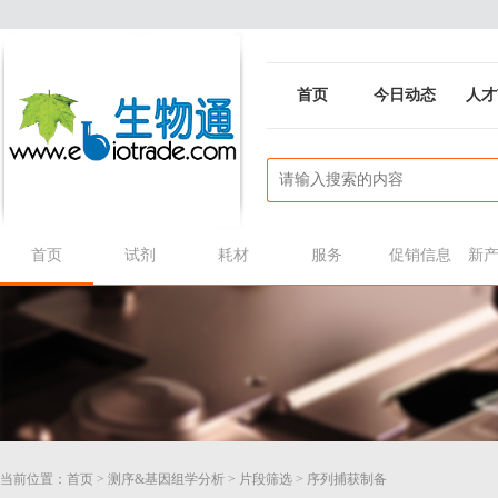
首页
今日动态
人才
首页
试剂
耗材
服务
促销信息
新
当前位置：
首页
>
测序&基因组学分析
>
片段筛选
>
序列捕获制备