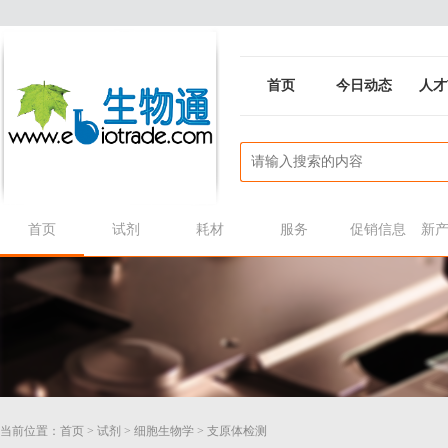
首页
今日动态
人才
首页
试剂
耗材
服务
促销信息
新
当前位置：
首页
>
试剂
>
细胞生物学
>
支原体检测