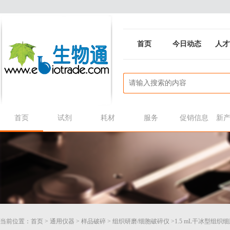
首页
今日动态
人才
首页
试剂
耗材
服务
促销信息
新
当前位置：
首页
>
通用仪器
>
样品破碎
>
组织研磨/细胞破碎仪
>1.5 mL干冰型组织