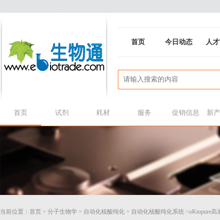
首页
今日动态
人才
首页
试剂
耗材
服务
促销信息
新
当前位置：
首页
>
分子生物学
>
自动化核酸纯化
>
自动化核酸纯化系统
>oKtopu