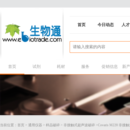
首页
今日动态
人才
首页
试剂
耗材
服务
促销信息
新
当前位置：
首页
>
通用仪器
>
样品破碎
>
非接触式超声波破碎
>Covaris M220 