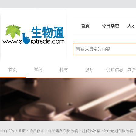
首页
今日动态
人才
首页
试剂
耗材
服务
促销信息
新
当前位置：
首页
>
通用仪器
>
样品储存/低温冰箱
>
超低温冰箱
>Stirling 超低温冰箱