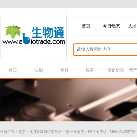
首页
今日动态
人才
首页
试剂
耗材
服务
促销信息
新
当前位置：
首页
>
测序&基因组学分析
>
新一代测序
>
NGS测序仪
>MiSeqDx测序