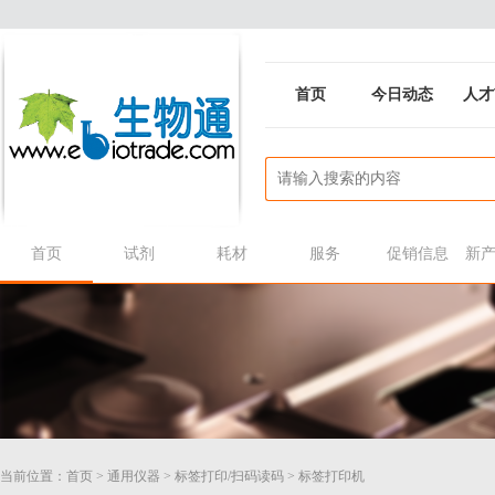
首页
今日动态
人才
首页
试剂
耗材
服务
促销信息
新
当前位置：
首页
>
通用仪器
>
标签打印/扫码读码
>
标签打印机