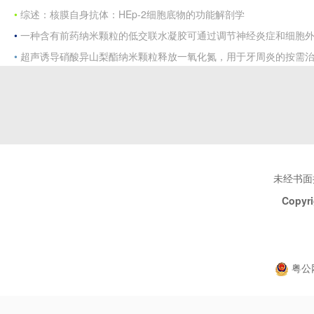
•
综述：核膜自身抗体：HEp-2细胞底物的功能解剖学
•
一种含有前药纳米颗粒的低交联水凝胶可通过调节神经炎症和细胞
•
超声诱导硝酸异山梨酯纳米颗粒释放一氧化氮，用于牙周炎的按需
未经书面
Copyri
粤公网