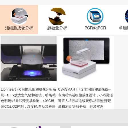
活细胞成像分析
超微量分析
PCR&qPCR
单细
Lionheart FX 智能活细胞成像分析系
CytoSMART™ 2 实时细胞成像仪--
统--100x放大空气镜和油镜，明场/彩
专为明场活细胞成像设计，小巧灵活
色明场/相差和荧光场检测，40°C孵
可置入培养箱连续观察/培养监测/记
育CO2/O2控制，湿度舱/自动加样器
录和划痕/迁移分析，经济实惠