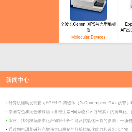
全波长Gemini XPS荧光型酶标
Epp
仪
AF2
Molecular Devices
新闻中心
•
计算机辅助发现靶向EGFR G-四链体（G-Quadruplex, G4）的菲
•
泰国有色和无色米糠油（含维生素E同系物和γ-谷维素）的抗氧化
•
综述：猪饲粮黄酮类化合物对生长性能及抗氧化应答的影响：一项包含探索
•
通过饲料甜菜碱补充增强大口黑鲈的肝脏抗氧化能力和碳水化合物