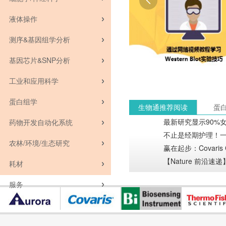

液体操作
测序&基因组学分析
基因芯片&SNP分析
工业和应用科学
蛋白组学
生物通推荐阅读
蛋
最新研究显示90%
药物开发自动化系统
不止是经期护理！
农林/环境/生态研究
赢在起步：Covari
【Nature 前沿
耗材
服务